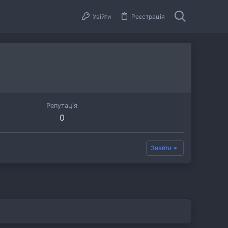
Увійти
Реєстрація
Репутація
0
Знайти