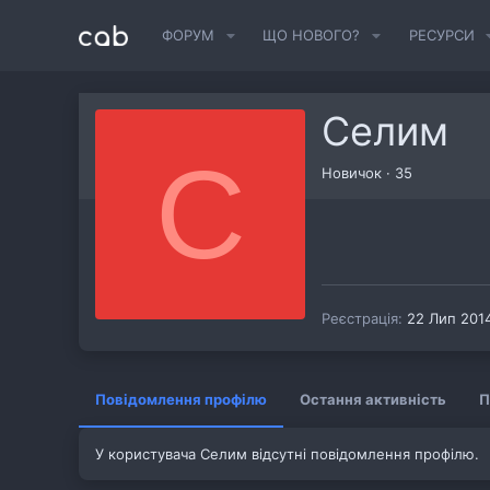
ФОРУМ
ЩО НОВОГО?
РЕСУРСИ
Селим
С
Новичок
·
35
Реєстрація
22 Лип 201
Повідомлення профілю
Остання активність
П
У користувача Селим відсутні повідомлення профілю.