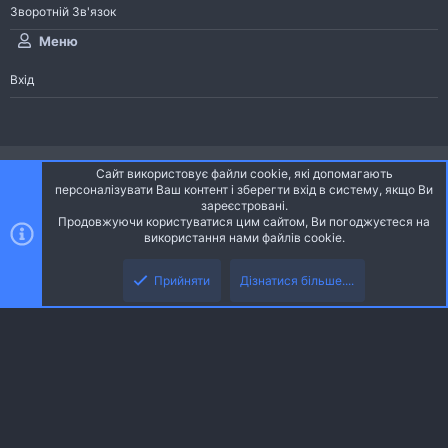
Зворотній Зв'язок
Меню
Вхід
®
Community platform by XenForo
© 2010-2026 XenForo Ltd.
Сайт використовує файли cookie, які допомагають
Community platform by XenForo © 2010-2022 XenForo Ltd. | dev:
Pages
персоналізувати Ваш контент і зберегти вхід в систему, якщо Ви
зареєстровані.
Продовжуючи користуватися цим сайтом, Ви погоджуєтеся на
Ніч
Українська (UA)
використання нами файлів cookie.
Зверху
Знизу
Зворотній зв'язок
Умови і правила
Політика конфіденційності
Прийняти
Дізнатися більше....
R
Дoпoмoга
S
S