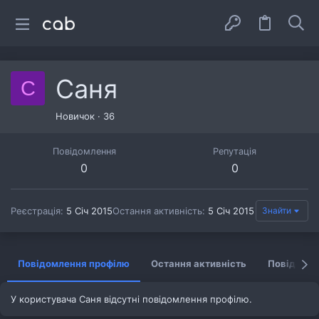
Саня
С
Новичок
·
36
Повідомлення
Репутація
0
0
Реєстрація
5 Січ 2015
Остання активність
5 Січ 2015
Знайти
Повідомлення профілю
Остання активність
Повідомл
У користувача Саня відсутні повідомлення профілю.