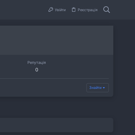
Увійти
Реєстрація
Репутація
0
Знайти