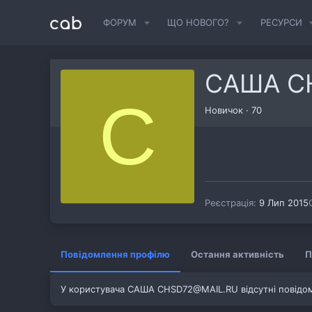
ФОРУМ
ЩО НОВОГО?
РЕСУРСИ
САША C
С
Новичок
·
70
Реєстрація
9 Лип 2015
Повідомлення профілю
Остання активність
П
У користувача САША CHSD72@MAIL.RU відсутні повідо