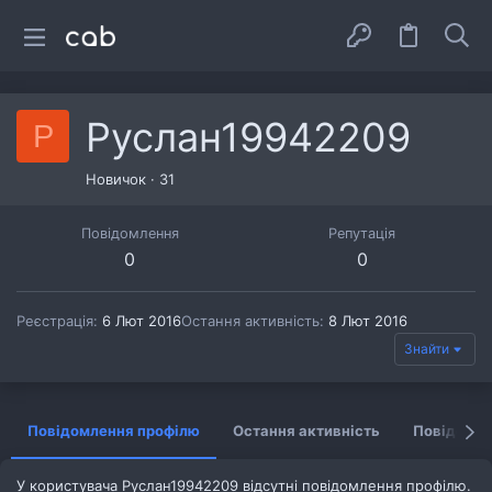
Руслан19942209
Р
Новичок
·
31
Повідомлення
Репутація
0
0
Реєстрація
6 Лют 2016
Остання активність
8 Лют 2016
Знайти
Повідомлення профілю
Остання активність
Повідомл
У користувача Руслан19942209 відсутні повідомлення профілю.