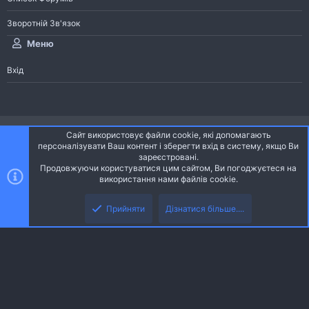
Зворотній Зв'язок
Меню
Вхід
®
Community platform by XenForo
© 2010-2026 XenForo Ltd.
Сайт використовує файли cookie, які допомагають
Community platform by XenForo © 2010-2022 XenForo Ltd. | dev:
Pages
персоналізувати Ваш контент і зберегти вхід в систему, якщо Ви
зареєстровані.
Продовжуючи користуватися цим сайтом, Ви погоджуєтеся на
Ніч
Українська (UA)
використання нами файлів cookie.
Зверху
Знизу
Зворотній зв'язок
Умови і правила
Політика конфіденційності
Прийняти
Дізнатися більше....
R
Дoпoмoга
S
S