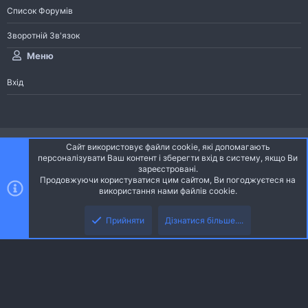
Список Форумів
Зворотній Зв'язок
Меню
Вхід
®
Community platform by XenForo
© 2010-2026 XenForo Ltd.
Сайт використовує файли cookie, які допомагають
Community platform by XenForo © 2010-2022 XenForo Ltd. | dev:
Pages
персоналізувати Ваш контент і зберегти вхід в систему, якщо Ви
зареєстровані.
Продовжуючи користуватися цим сайтом, Ви погоджуєтеся на
Ніч
Українська (UA)
використання нами файлів cookie.
Зверху
Знизу
Зворотній зв'язок
Умови і правила
Політика конфіденційності
Прийняти
Дізнатися більше....
R
Дoпoмoга
S
S