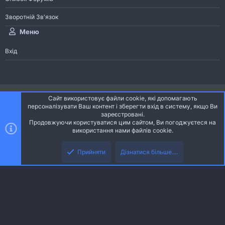
Зворотній Зв'язок
Меню
Вхід
®
Community platform by XenForo
© 2010-2026 XenForo Ltd.
Сайт використовує файли cookie, які допомагають
Community platform by XenForo © 2010-2022 XenForo Ltd. | dev:
Pages
персоналізувати Ваш контент і зберегти вхід в систему, якщо Ви
зареєстровані.
Продовжуючи користуватися цим сайтом, Ви погоджуєтеся на
Ніч
Українська (UA)
використання нами файлів cookie.
Зверху
Знизу
Зворотній зв'язок
Умови і правила
Політика конфіденційності
Прийняти
Дізнатися більше....
R
Дoпoмoга
S
S