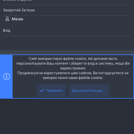
Зворотній Зв'язок
Меню
Вхід
®
Community platform by XenForo
© 2010-2026 XenForo Ltd.
Сайт використовує файли cookie, які допомагають
Community platform by XenForo © 2010-2022 XenForo Ltd. | dev:
Pages
персоналізувати Ваш контент і зберегти вхід в систему, якщо Ви
зареєстровані.
Продовжуючи користуватися цим сайтом, Ви погоджуєтеся на
Ніч
Українська (UA)
використання нами файлів cookie.
Зверху
Знизу
Зворотній зв'язок
Умови і правила
Політика конфіденційності
Прийняти
Дізнатися більше....
R
Дoпoмoга
S
S