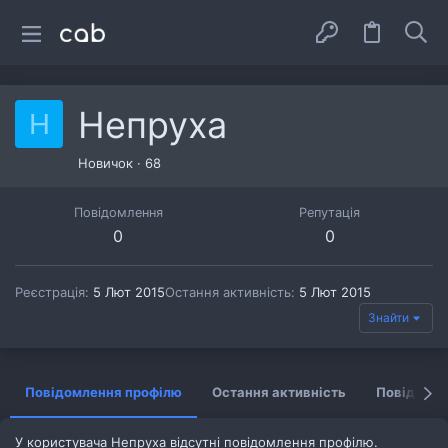
Непруха
Н
Новичок
·
68
Повідомлення
Репутація
0
0
Реєстрація
5 Лют 2015
Остання активність
5 Лют 2015
Знайти
Повідомлення профілю
Остання активність
Повідомл
У користувача Непруха відсутні повідомлення профілю.