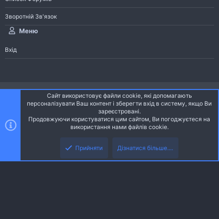
Зворотній Зв'язок
Меню
Вхід
®
Community platform by XenForo
© 2010-2026 XenForo Ltd.
Сайт використовує файли cookie, які допомагають
Community platform by XenForo © 2010-2022 XenForo Ltd. | dev:
Pages
персоналізувати Ваш контент і зберегти вхід в систему, якщо Ви
зареєстровані.
Продовжуючи користуватися цим сайтом, Ви погоджуєтеся на
Ніч
Українська (UA)
використання нами файлів cookie.
Зверху
Знизу
Зворотній зв'язок
Умови і правила
Політика конфіденційності
Прийняти
Дізнатися більше....
R
Дoпoмoга
S
S