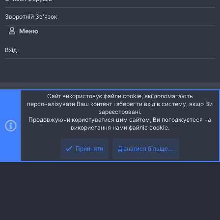
Зворотній Зв'язок
Меню
Вхід
®
Community platform by XenForo
© 2010-2026 XenForo Ltd.
Сайт використовує файли cookie, які допомагають
Community platform by XenForo © 2010-2022 XenForo Ltd. | dev:
Pages
персоналізувати Ваш контент і зберегти вхід в систему, якщо Ви
зареєстровані.
Продовжуючи користуватися цим сайтом, Ви погоджуєтеся на
Ніч
Українська (UA)
використання нами файлів cookie.
Зверху
Знизу
Зворотній зв'язок
Умови і правила
Політика конфіденційності
Прийняти
Дізнатися більше....
R
Дoпoмoга
S
S