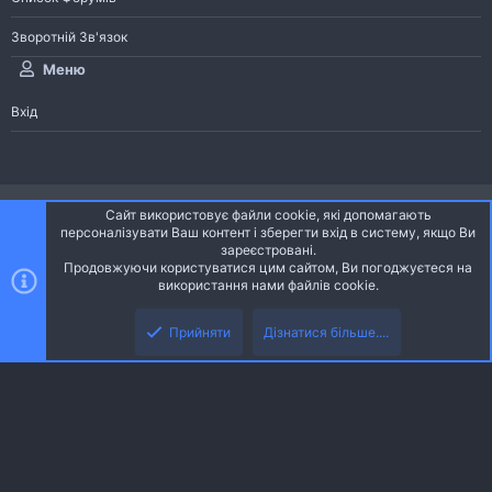
Зворотній Зв'язок
Меню
Вхід
®
Community platform by XenForo
© 2010-2026 XenForo Ltd.
Сайт використовує файли cookie, які допомагають
Community platform by XenForo © 2010-2022 XenForo Ltd. | dev:
Pages
персоналізувати Ваш контент і зберегти вхід в систему, якщо Ви
зареєстровані.
Продовжуючи користуватися цим сайтом, Ви погоджуєтеся на
Ніч
Українська (UA)
використання нами файлів cookie.
Зверху
Знизу
Зворотній зв'язок
Умови і правила
Політика конфіденційності
Прийняти
Дізнатися більше....
R
Дoпoмoга
S
S