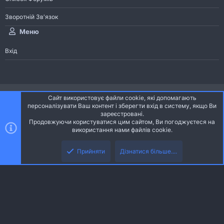
Зворотній Зв'язок
Меню
Вхід
®
Community platform by XenForo
© 2010-2026 XenForo Ltd.
Сайт використовує файли cookie, які допомагають
Community platform by XenForo © 2010-2022 XenForo Ltd. | dev:
Pages
персоналізувати Ваш контент і зберегти вхід в систему, якщо Ви
зареєстровані.
Продовжуючи користуватися цим сайтом, Ви погоджуєтеся на
Ніч
Українська (UA)
використання нами файлів cookie.
Зверху
Знизу
Зворотній зв'язок
Умови і правила
Політика конфіденційності
Прийняти
Дізнатися більше....
R
Дoпoмoга
S
S