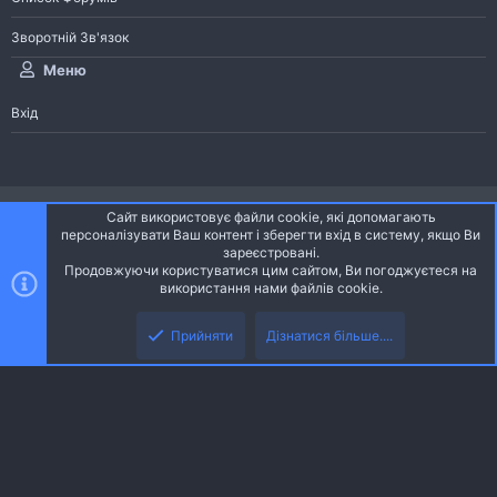
Зворотній Зв'язок
Меню
Вхід
®
Community platform by XenForo
© 2010-2026 XenForo Ltd.
Сайт використовує файли cookie, які допомагають
Community platform by XenForo © 2010-2022 XenForo Ltd. | dev:
Pages
персоналізувати Ваш контент і зберегти вхід в систему, якщо Ви
зареєстровані.
Продовжуючи користуватися цим сайтом, Ви погоджуєтеся на
Ніч
Українська (UA)
використання нами файлів cookie.
Зверху
Знизу
Зворотній зв'язок
Умови і правила
Політика конфіденційності
Прийняти
Дізнатися більше....
R
Дoпoмoга
S
S