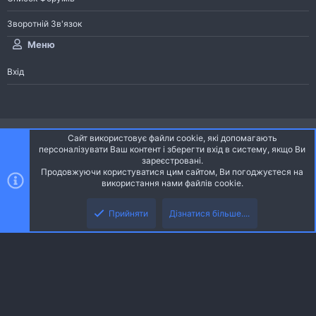
Зворотній Зв'язок
Меню
Вхід
®
Community platform by XenForo
© 2010-2026 XenForo Ltd.
Сайт використовує файли cookie, які допомагають
Community platform by XenForo © 2010-2022 XenForo Ltd. | dev:
Pages
персоналізувати Ваш контент і зберегти вхід в систему, якщо Ви
зареєстровані.
Продовжуючи користуватися цим сайтом, Ви погоджуєтеся на
Ніч
Українська (UA)
використання нами файлів cookie.
Зверху
Знизу
Зворотній зв'язок
Умови і правила
Політика конфіденційності
Прийняти
Дізнатися більше....
R
Дoпoмoга
S
S