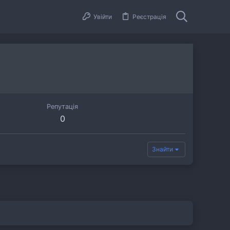
Увійти
Реєстрація
Репутація
0
Знайти