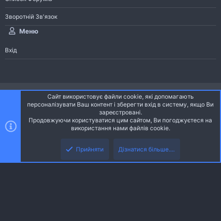
Зворотній Зв'язок
Меню
Вхід
®
Community platform by XenForo
© 2010-2026 XenForo Ltd.
Сайт використовує файли cookie, які допомагають
Community platform by XenForo © 2010-2022 XenForo Ltd. | dev:
Pages
персоналізувати Ваш контент і зберегти вхід в систему, якщо Ви
зареєстровані.
Продовжуючи користуватися цим сайтом, Ви погоджуєтеся на
Ніч
Українська (UA)
використання нами файлів cookie.
Зверху
Знизу
Зворотній зв'язок
Умови і правила
Політика конфіденційності
Прийняти
Дізнатися більше....
R
Дoпoмoга
S
S