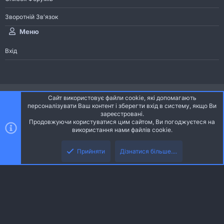
Зворотній Зв'язок
Меню
Вхід
®
Community platform by XenForo
© 2010-2026 XenForo Ltd.
Сайт використовує файли cookie, які допомагають
Community platform by XenForo © 2010-2022 XenForo Ltd. | dev:
Pages
персоналізувати Ваш контент і зберегти вхід в систему, якщо Ви
зареєстровані.
Продовжуючи користуватися цим сайтом, Ви погоджуєтеся на
Ніч
Українська (UA)
використання нами файлів cookie.
Зверху
Знизу
Зворотній зв'язок
Умови і правила
Політика конфіденційності
Прийняти
Дізнатися більше....
R
Дoпoмoга
S
S