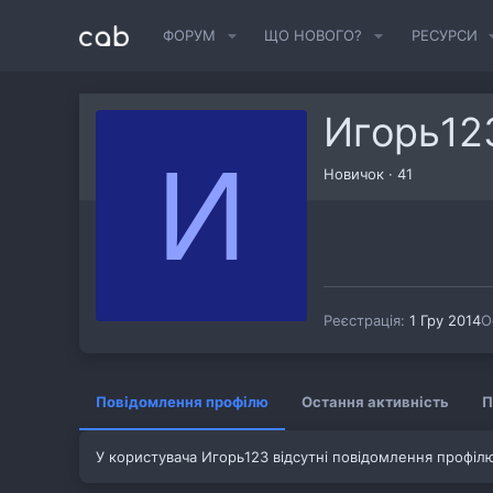
ФОРУМ
ЩО НОВОГО?
РЕСУРСИ
Игорь12
И
Новичок
·
41
Реєстрація
1 Гру 2014
О
Повідомлення профілю
Остання активність
П
У користувача Игорь123 відсутні повідомлення профіл