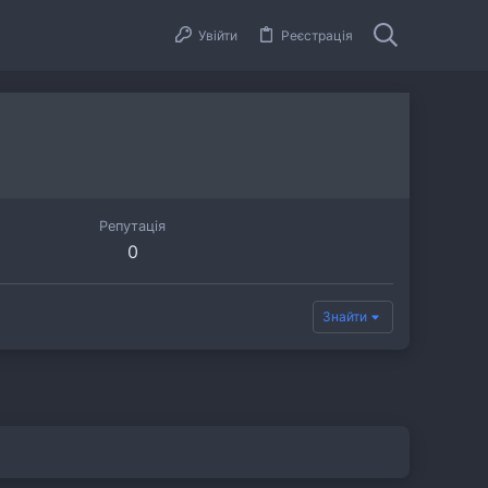
Увійти
Реєстрація
Репутація
0
Знайти