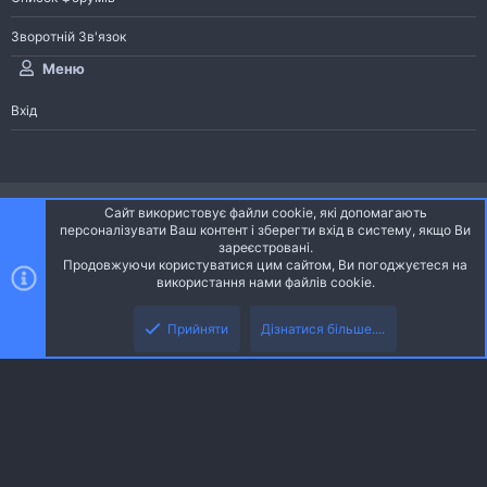
Зворотній Зв'язок
Меню
Вхід
®
Community platform by XenForo
© 2010-2026 XenForo Ltd.
Сайт використовує файли cookie, які допомагають
Community platform by XenForo © 2010-2022 XenForo Ltd. | dev:
Pages
персоналізувати Ваш контент і зберегти вхід в систему, якщо Ви
зареєстровані.
Продовжуючи користуватися цим сайтом, Ви погоджуєтеся на
Ніч
Українська (UA)
використання нами файлів cookie.
Зверху
Знизу
Зворотній зв'язок
Умови і правила
Політика конфіденційності
Прийняти
Дізнатися більше....
R
Дoпoмoга
S
S