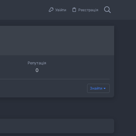
Увійти
Реєстрація
Репутація
0
Знайти