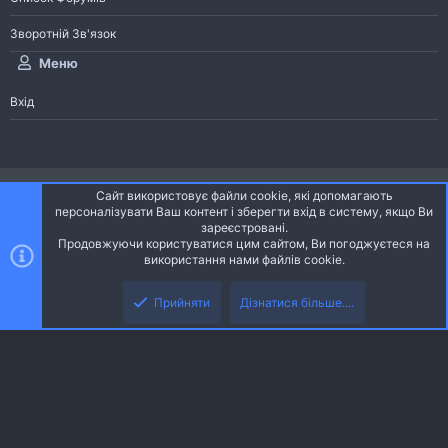
Зворотній Зв'язок
Меню
Вхід
®
Community platform by XenForo
© 2010-2026 XenForo Ltd.
Сайт використовує файли cookie, які допомагають
Community platform by XenForo © 2010-2022 XenForo Ltd. | dev:
Pages
персоналізувати Ваш контент і зберегти вхід в систему, якщо Ви
зареєстровані.
Продовжуючи користуватися цим сайтом, Ви погоджуєтеся на
Ніч
Українська (UA)
використання нами файлів cookie.
Зверху
Знизу
Зворотній зв'язок
Умови і правила
Політика конфіденційності
Прийняти
Дізнатися більше....
R
Дoпoмoга
S
S