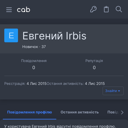
Евгений Irbis
Е
Новичок
·
37
Повідомлення
Репутація
0
0
Реєстрація
4 Лис 2015
Остання активність
4 Лис 2015
Знайти
Повідомлення профілю
Остання активність
Повідомл
У користувача Евгений Irbis відсутні повідомлення профілю.