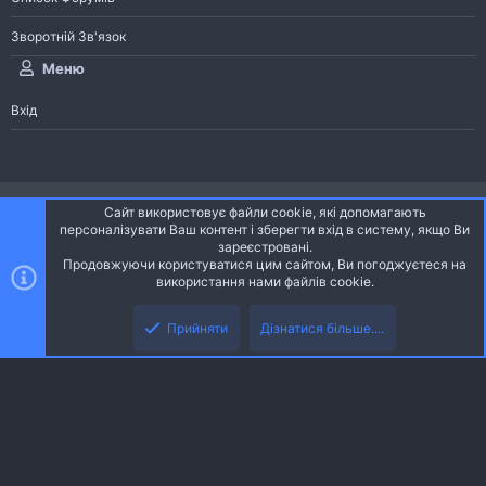
Зворотній Зв'язок
Меню
Вхід
®
Community platform by XenForo
© 2010-2026 XenForo Ltd.
Сайт використовує файли cookie, які допомагають
Community platform by XenForo © 2010-2022 XenForo Ltd. | dev:
Pages
персоналізувати Ваш контент і зберегти вхід в систему, якщо Ви
зареєстровані.
Продовжуючи користуватися цим сайтом, Ви погоджуєтеся на
Ніч
Українська (UA)
використання нами файлів cookie.
Зверху
Знизу
Зворотній зв'язок
Умови і правила
Політика конфіденційності
Прийняти
Дізнатися більше....
R
Дoпoмoга
S
S