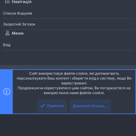
Навігація
Список Форумів
Зворотній Зв'язок
Меню
Вхід
®
Community platform by XenForo
© 2010-2026 XenForo Ltd.
Сайт використовує файли cookie, які допомагають
Community platform by XenForo © 2010-2022 XenForo Ltd. | dev:
Pages
персоналізувати Ваш контент і зберегти вхід в систему, якщо Ви
зареєстровані.
Продовжуючи користуватися цим сайтом, Ви погоджуєтеся на
Ніч
Українська (UA)
використання нами файлів cookie.
Зверху
Знизу
Зворотній зв'язок
Умови і правила
Політика конфіденційності
Прийняти
Дізнатися більше....
R
Дoпoмoга
S
S