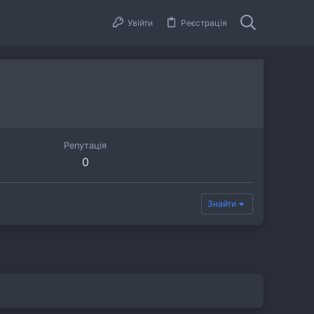
Увійти
Реєстрація
Репутація
0
Знайти