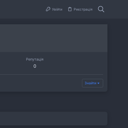
Увійти
Реєстрація
Репутація
0
Знайти