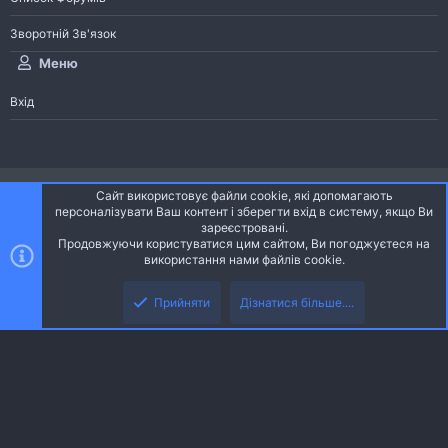
Зворотній Зв'язок
Меню
Вхід
®
Community platform by XenForo
© 2010-2026 XenForo Ltd.
Сайт використовує файли cookie, які допомагають
Community platform by XenForo © 2010-2022 XenForo Ltd. | dev:
Pages
персоналізувати Ваш контент і зберегти вхід в систему, якщо Ви
зареєстровані.
Продовжуючи користуватися цим сайтом, Ви погоджуєтеся на
Ніч
Українська (UA)
використання нами файлів cookie.
Зверху
Знизу
Зворотній зв'язок
Умови і правила
Політика конфіденційності
Прийняти
Дізнатися більше....
R
Дoпoмoга
S
S