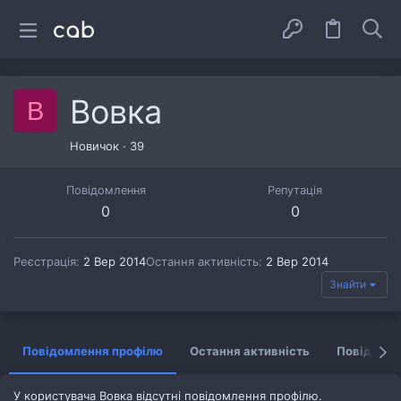
Вовка
В
Новичок
·
39
Повідомлення
Репутація
0
0
Реєстрація
2 Вер 2014
Остання активність
2 Вер 2014
Знайти
Повідомлення профілю
Остання активність
Повідомл
У користувача Вовка відсутні повідомлення профілю.