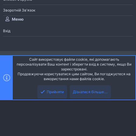
Зворотній Зв'язок
Меню
Вхід
®
Community platform by XenForo
© 2010-2026 XenForo Ltd.
Сайт використовує файли cookie, які допомагають
Community platform by XenForo © 2010-2022 XenForo Ltd. | dev:
Pages
персоналізувати Ваш контент і зберегти вхід в систему, якщо Ви
зареєстровані.
Продовжуючи користуватися цим сайтом, Ви погоджуєтеся на
Ніч
Українська (UA)
використання нами файлів cookie.
Зверху
Знизу
Зворотній зв'язок
Умови і правила
Політика конфіденційності
Прийняти
Дізнатися більше....
R
Дoпoмoга
S
S