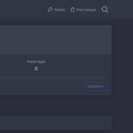
Увійти
Реєстрація
Репутація
0
Знайти