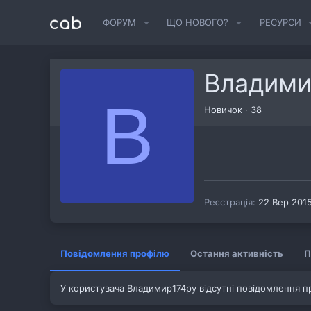
ФОРУМ
ЩО НОВОГО?
РЕСУРСИ
Владими
В
Новичок
·
38
Реєстрація
22 Вер 201
Повідомлення профілю
Остання активність
П
У користувача Владимир174ру відсутні повідомлення п