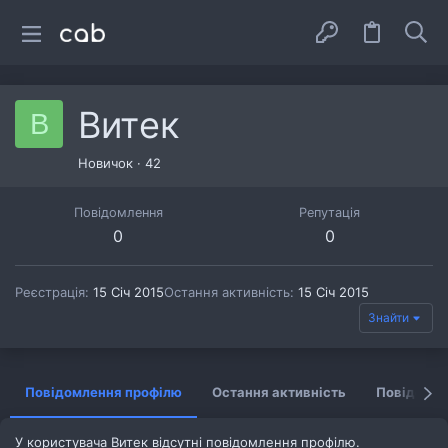
Витeк
В
Новичок
·
42
Повідомлення
Репутація
0
0
Реєстрація
15 Січ 2015
Остання активність
15 Січ 2015
Знайти
Повідомлення профілю
Остання активність
Повідомл
У користувача Витeк відсутні повідомлення профілю.