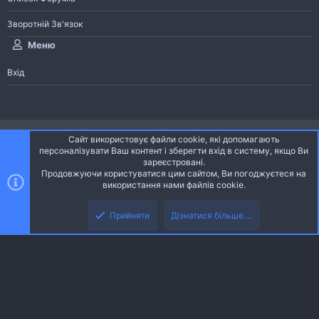
Зворотній Зв'язок
Меню
Вхід
®
Community platform by XenForo
© 2010-2026 XenForo Ltd.
Сайт використовує файли cookie, які допомагають
Community platform by XenForo © 2010-2022 XenForo Ltd. | dev:
Pages
персоналізувати Ваш контент і зберегти вхід в систему, якщо Ви
зареєстровані.
Продовжуючи користуватися цим сайтом, Ви погоджуєтеся на
Ніч
Українська (UA)
використання нами файлів cookie.
Зверху
Знизу
Зворотній зв'язок
Умови і правила
Політика конфіденційності
Прийняти
Дізнатися більше....
R
Дoпoмoга
S
S