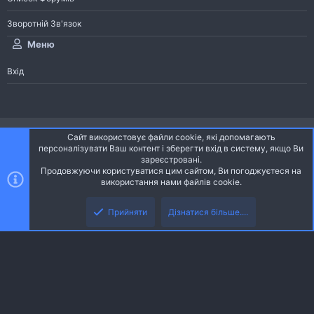
Зворотній Зв'язок
Меню
Вхід
®
Community platform by XenForo
© 2010-2026 XenForo Ltd.
Сайт використовує файли cookie, які допомагають
Community platform by XenForo © 2010-2022 XenForo Ltd. | dev:
Pages
персоналізувати Ваш контент і зберегти вхід в систему, якщо Ви
зареєстровані.
Продовжуючи користуватися цим сайтом, Ви погоджуєтеся на
Ніч
Українська (UA)
використання нами файлів cookie.
Зверху
Знизу
Зворотній зв'язок
Умови і правила
Політика конфіденційності
Прийняти
Дізнатися більше....
R
Дoпoмoга
S
S