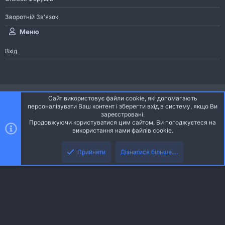
Зворотній Зв'язок
Меню
Вхід
®
Community platform by XenForo
© 2010-2026 XenForo Ltd.
Сайт використовує файли cookie, які допомагають
Community platform by XenForo © 2010-2022 XenForo Ltd. | dev:
Pages
персоналізувати Ваш контент і зберегти вхід в систему, якщо Ви
зареєстровані.
Продовжуючи користуватися цим сайтом, Ви погоджуєтеся на
Ніч
Українська (UA)
використання нами файлів cookie.
Зверху
Знизу
Зворотній зв'язок
Умови і правила
Політика конфіденційності
Прийняти
Дізнатися більше....
R
Дoпoмoга
S
S