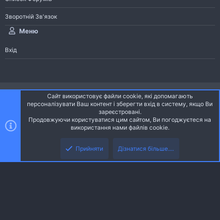
Зворотній Зв'язок
Меню
Вхід
®
Community platform by XenForo
© 2010-2026 XenForo Ltd.
Сайт використовує файли cookie, які допомагають
Community platform by XenForo © 2010-2022 XenForo Ltd. | dev:
Pages
персоналізувати Ваш контент і зберегти вхід в систему, якщо Ви
зареєстровані.
Продовжуючи користуватися цим сайтом, Ви погоджуєтеся на
Ніч
Українська (UA)
використання нами файлів cookie.
Зверху
Знизу
Зворотній зв'язок
Умови і правила
Політика конфіденційності
Прийняти
Дізнатися більше....
R
Дoпoмoга
S
S