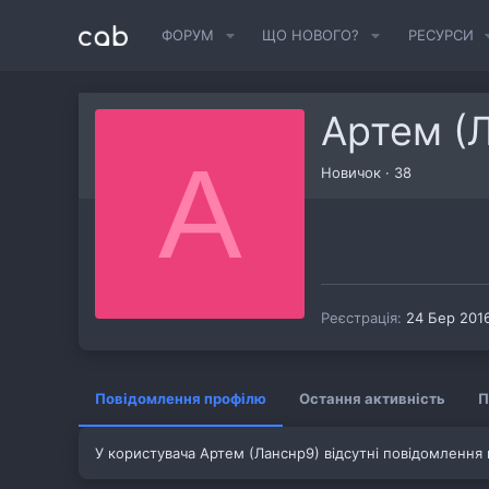
ФОРУМ
ЩО НОВОГО?
РЕСУРСИ
Артем (
А
Новичок
·
38
Реєстрація
24 Бер 201
Повідомлення профілю
Остання активність
П
У користувача Артем (Ланснр9) відсутні повідомлення