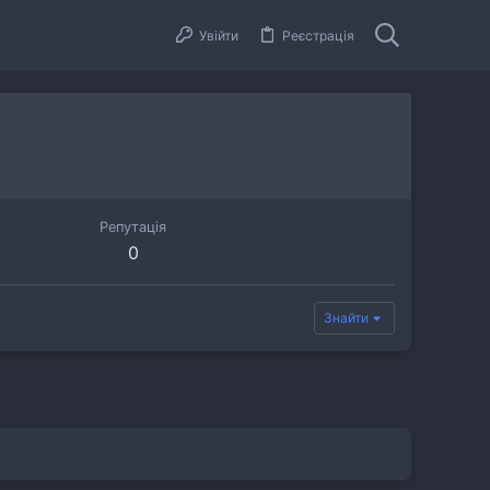
Увійти
Реєстрація
Репутація
0
Знайти