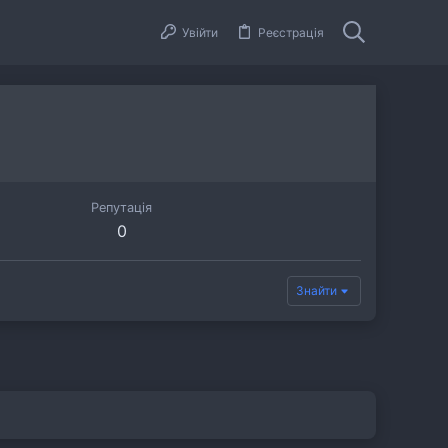
Увійти
Реєстрація
Репутація
0
Знайти