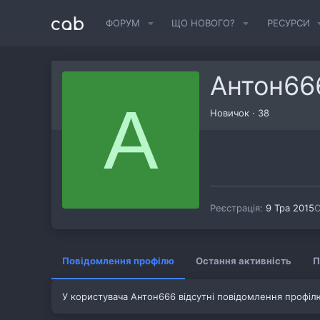
ФОРУМ
ЩО НОВОГО?
РЕСУРСИ
Антон66
А
Новичок
·
38
Реєстрація
9 Тра 2015
О
Повідомлення профілю
Остання активність
П
У користувача Антон666 відсутні повідомлення профіл