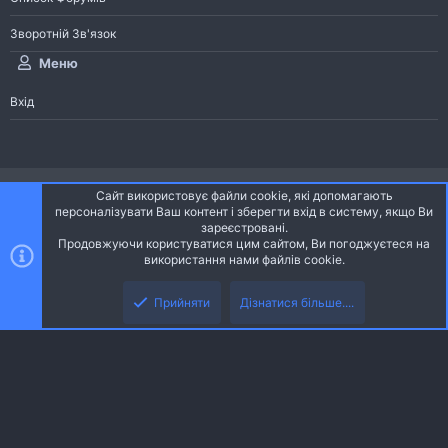
Зворотній Зв'язок
Меню
Вхід
®
Community platform by XenForo
© 2010-2026 XenForo Ltd.
Сайт використовує файли cookie, які допомагають
Community platform by XenForo © 2010-2022 XenForo Ltd. | dev:
Pages
персоналізувати Ваш контент і зберегти вхід в систему, якщо Ви
зареєстровані.
Продовжуючи користуватися цим сайтом, Ви погоджуєтеся на
Ніч
Українська (UA)
використання нами файлів cookie.
Зверху
Знизу
Зворотній зв'язок
Умови і правила
Політика конфіденційності
Прийняти
Дізнатися більше....
R
Дoпoмoга
S
S