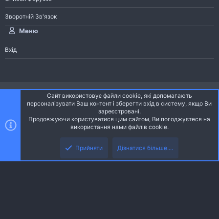
Зворотній Зв'язок
Меню
Вхід
®
Community platform by XenForo
© 2010-2026 XenForo Ltd.
Сайт використовує файли cookie, які допомагають
Community platform by XenForo © 2010-2022 XenForo Ltd. | dev:
Pages
персоналізувати Ваш контент і зберегти вхід в систему, якщо Ви
зареєстровані.
Продовжуючи користуватися цим сайтом, Ви погоджуєтеся на
Ніч
Українська (UA)
використання нами файлів cookie.
Зверху
Знизу
Зворотній зв'язок
Умови і правила
Політика конфіденційності
Прийняти
Дізнатися більше....
R
Дoпoмoга
S
S