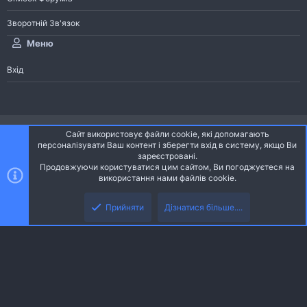
Зворотній Зв'язок
Меню
Вхід
®
Community platform by XenForo
© 2010-2026 XenForo Ltd.
Сайт використовує файли cookie, які допомагають
Community platform by XenForo © 2010-2022 XenForo Ltd. | dev:
Pages
персоналізувати Ваш контент і зберегти вхід в систему, якщо Ви
зареєстровані.
Продовжуючи користуватися цим сайтом, Ви погоджуєтеся на
Ніч
Українська (UA)
використання нами файлів cookie.
Зверху
Знизу
Зворотній зв'язок
Умови і правила
Політика конфіденційності
Прийняти
Дізнатися більше....
R
Дoпoмoга
S
S