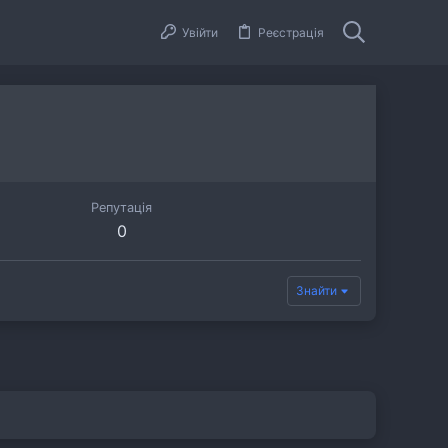
Увійти
Реєстрація
Репутація
0
Знайти