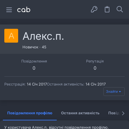
Алекс.п.
А
Новичок
·
45
Повідомлення
Репутація
0
0
Реєстрація
14 Січ 2017
Остання активність
14 Січ 2017
Знайти
Повідомлення профілю
Остання активність
Повідомл
У користувача Алекс.п. відсутні повідомлення профілю.