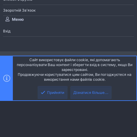
Зворотній Зв'язок
Меню
Вхід
®
Community platform by XenForo
© 2010-2026 XenForo Ltd.
Сайт використовує файли cookie, які допомагають
Community platform by XenForo © 2010-2022 XenForo Ltd. | dev:
Pages
персоналізувати Ваш контент і зберегти вхід в систему, якщо Ви
зареєстровані.
Продовжуючи користуватися цим сайтом, Ви погоджуєтеся на
Ніч
Українська (UA)
використання нами файлів cookie.
Зверху
Знизу
Зворотній зв'язок
Умови і правила
Політика конфіденційності
Прийняти
Дізнатися більше....
R
Дoпoмoга
S
S