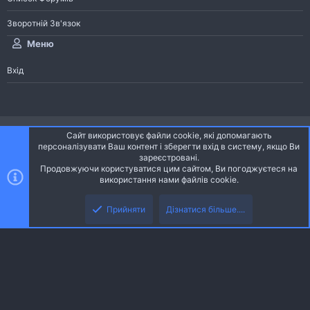
Зворотній Зв'язок
Меню
Вхід
®
Community platform by XenForo
© 2010-2026 XenForo Ltd.
Сайт використовує файли cookie, які допомагають
Community platform by XenForo © 2010-2022 XenForo Ltd. | dev:
Pages
персоналізувати Ваш контент і зберегти вхід в систему, якщо Ви
зареєстровані.
Продовжуючи користуватися цим сайтом, Ви погоджуєтеся на
Ніч
Українська (UA)
використання нами файлів cookie.
Зверху
Знизу
Зворотній зв'язок
Умови і правила
Політика конфіденційності
Прийняти
Дізнатися більше....
R
Дoпoмoга
S
S