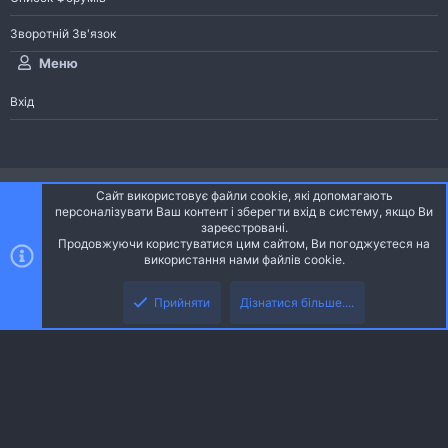
Зворотній Зв'язок
Меню
Вхід
®
Community platform by XenForo
© 2010-2026 XenForo Ltd.
Сайт використовує файли cookie, які допомагають
Community platform by XenForo © 2010-2022 XenForo Ltd. | dev:
Pages
персоналізувати Ваш контент і зберегти вхід в систему, якщо Ви
зареєстровані.
Продовжуючи користуватися цим сайтом, Ви погоджуєтеся на
Ніч
Українська (UA)
використання нами файлів cookie.
Зверху
Знизу
Зворотній зв'язок
Умови і правила
Політика конфіденційності
Прийняти
Дізнатися більше....
R
Дoпoмoга
S
S