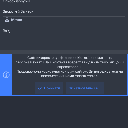
Список Форумів
Зворотній Зв'язок
Меню
Вхід
®
Community platform by XenForo
© 2010-2026 XenForo Ltd.
Сайт використовує файли cookie, які допомагають
Community platform by XenForo © 2010-2022 XenForo Ltd. | dev:
Pages
персоналізувати Ваш контент і зберегти вхід в систему, якщо Ви
зареєстровані.
Продовжуючи користуватися цим сайтом, Ви погоджуєтеся на
Ніч
Українська (UA)
використання нами файлів cookie.
Зверху
Знизу
Зворотній зв'язок
Умови і правила
Політика конфіденційності
Прийняти
Дізнатися більше....
R
Дoпoмoга
S
S