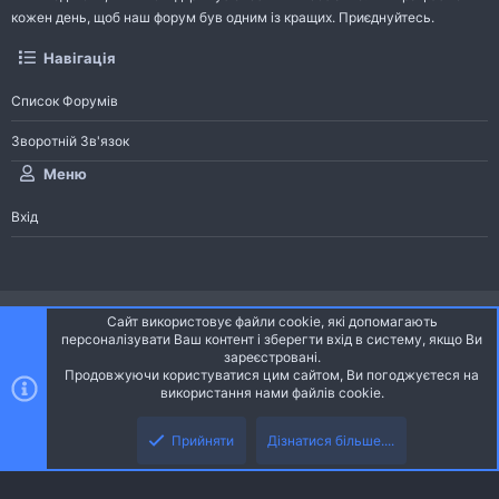
кожен день, щоб наш форум був одним із кращих. Приєднуйтесь.
Навігація
Список Форумів
Зворотній Зв'язок
Меню
Вхід
®
Community platform by XenForo
© 2010-2026 XenForo Ltd.
Сайт використовує файли cookie, які допомагають
Community platform by XenForo © 2010-2022 XenForo Ltd. | dev:
Pages
персоналізувати Ваш контент і зберегти вхід в систему, якщо Ви
зареєстровані.
Продовжуючи користуватися цим сайтом, Ви погоджуєтеся на
Ніч
Українська (UA)
використання нами файлів cookie.
Зверху
Знизу
Зворотній зв'язок
Умови і правила
Політика конфіденційності
Прийняти
Дізнатися більше....
R
Дoпoмoга
S
S