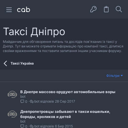
Таксі Дніпро
Майданчик для обговорення питань та дослідів пов'язаних із таксі у
Дніпрі. Тут ви можете отримати інформацію про компанії таксі, ділитися
своїми враженнями та поставити запитання іншим учасникам форуму.
Таксі Україна
Фільтри
В Днепре массово орудуют автомобильные воры
bot
bot
28 Сер 2017
0
Днепропетровцы забывают в такси кошельки,
бороды, кроликов и детей
bot
bot
6 Бер 2015
0