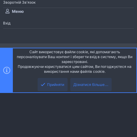
Зворотній Зв'язок
Меню
Вхід
®
Community platform by XenForo
© 2010-2026 XenForo Ltd.
Сайт використовує файли cookie, які допомагають
Community platform by XenForo © 2010-2022 XenForo Ltd. | dev:
Pages
персоналізувати Ваш контент і зберегти вхід в систему, якщо Ви
зареєстровані.
Продовжуючи користуватися цим сайтом, Ви погоджуєтеся на
Ніч
Українська (UA)
використання нами файлів cookie.
Зверху
Знизу
Зворотній зв'язок
Умови і правила
Політика конфіденційності
Прийняти
Дізнатися більше....
R
Дoпoмoга
S
S