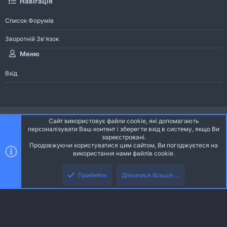
Навігація
Список Форумів
Зворотній Зв'язок
Меню
Вхід
®
Community platform by XenForo
© 2010-2026 XenForo Ltd.
Сайт використовує файли cookie, які допомагають
Community platform by XenForo © 2010-2022 XenForo Ltd. | dev:
Pages
персоналізувати Ваш контент і зберегти вхід в систему, якщо Ви
зареєстровані.
Продовжуючи користуватися цим сайтом, Ви погоджуєтеся на
Ніч
Українська (UA)
використання нами файлів cookie.
Зверху
Знизу
Зворотній зв'язок
Умови і правила
Політика конфіденційності
Прийняти
Дізнатися більше....
R
Дoпoмoга
S
S