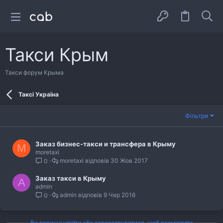
Такси Крым
Такси форум Крыма
Таксі Україна
Фільтри
Заказ бизнес-такси и трансфера в Крыму
M
moretaxi
moretaxi
30 Жов 2017
0
Заказ такси в Крыму
A
admin
admin
9 Чер 2016
0
Ви повинні увійти або зареєструватися, щоб розмістити