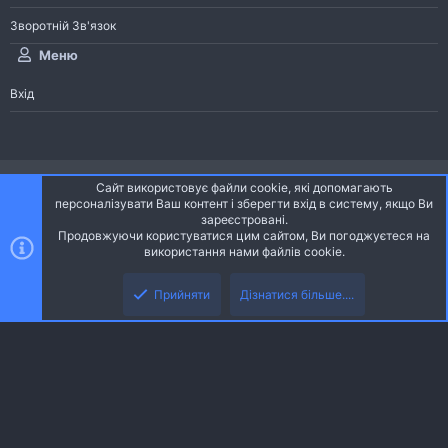
Зворотній Зв'язок
Меню
Вхід
®
Community platform by XenForo
© 2010-2026 XenForo Ltd.
Сайт використовує файли cookie, які допомагають
Community platform by XenForo © 2010-2022 XenForo Ltd. | dev:
Pages
персоналізувати Ваш контент і зберегти вхід в систему, якщо Ви
зареєстровані.
Продовжуючи користуватися цим сайтом, Ви погоджуєтеся на
Ніч
Українська (UA)
використання нами файлів cookie.
Зверху
Знизу
Зворотній зв'язок
Умови і правила
Політика конфіденційності
Прийняти
Дізнатися більше....
R
Дoпoмoга
S
S